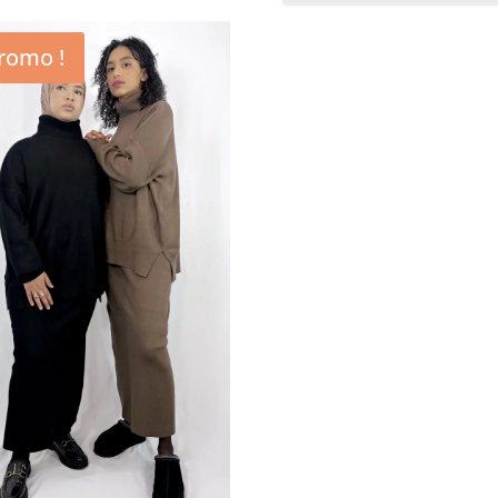
romo !