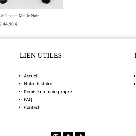
e Jupe en Maille Noir
Le
Le
€
44,90
€
prix
prix
initial
actuel
était :
est :
46,90 €.
44,90 €.
LIEN UTILES
Accueil
Notre histoire
Remise en main propre
FAQ
Contact