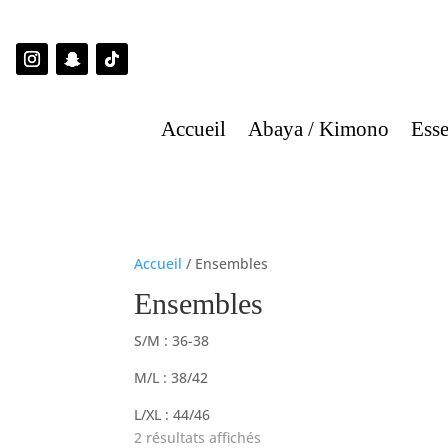
Accueil
Abaya / Kimono
Esse
Accueil
/ Ensembles
Ensembles
S/M : 36-38
M/L : 38/42
L/XL : 44/46
2 résultats affichés