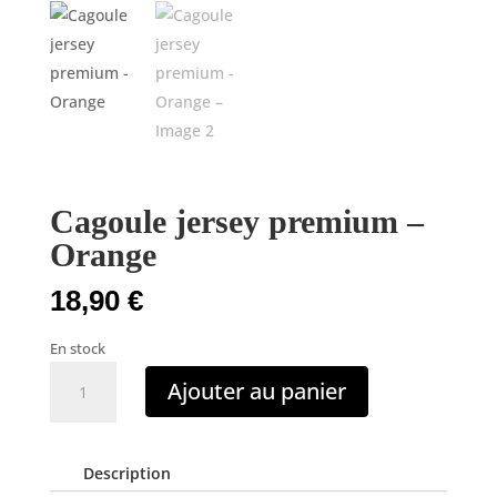
Cagoule jersey premium –
Orange
18,90
€
En stock
quantité
Ajouter au panier
de
Cagoule
jersey
Description
premium