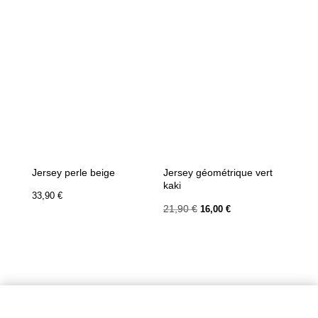
Jersey perle beige
Jersey géométrique vert
kaki
33,90
€
Le
Le
21,90
€
16,00
€
prix
prix
initial
actuel
était :
est :
21,90 €.
16,00 €.