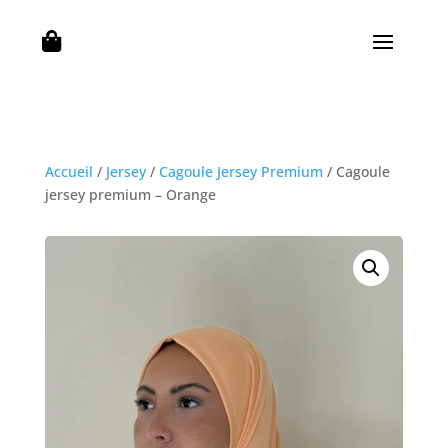

Accueil
/
Jersey
/
Cagoule Jersey Premium
/ Cagoule
jersey premium – Orange