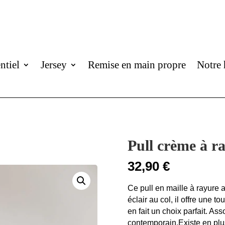
ntiel
Jersey
Remise en main propre
Notre 
Articles 0
Pull crème à r
32,90
€
Ce pull en maille à rayure a
éclair au col, il offre une
en fait un choix parfait. As
contemporain.Existe en plus