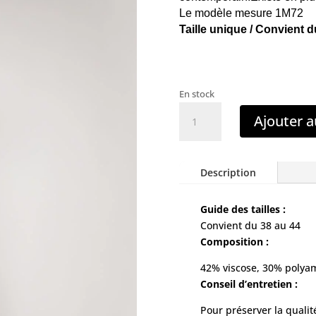
Le modèle mesure 1M72
Taille unique / Convient d
En stock
quantité
Ajouter a
de
Pull
crème
Description
à
rayures
taupes
Guide des tailles :
Convient du 38 au 44
Composition :
42% viscose, 30% polyam
Conseil d’entretien :
Pour préserver la quali