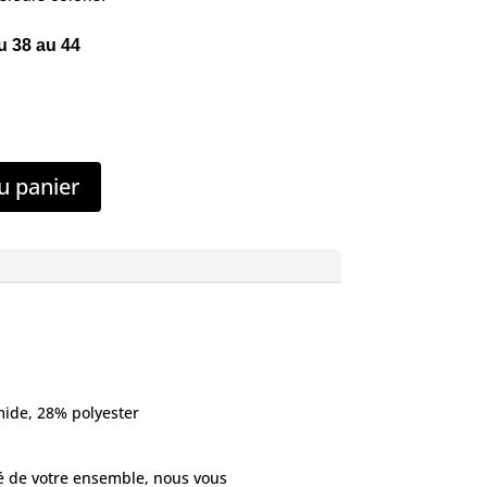
u 38 au 44
u panier
ide, 28% polyester
té de votre ensemble, nous vous