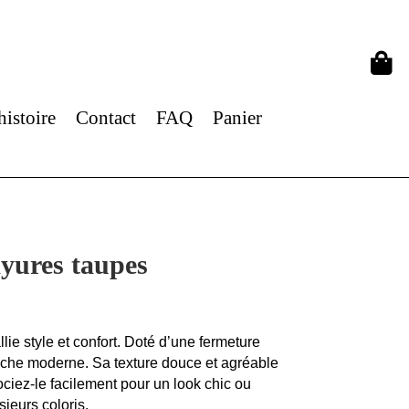

histoire
Contact
FAQ
Panier
ayures taupes
llie style et confort. Doté d’une fermeture
 touche moderne. Sa texture douce et agréable
sociez-le facilement pour un look chic ou
ieurs coloris.